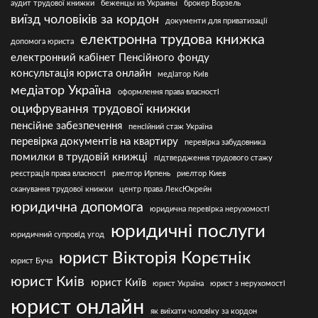
аудит трудової книжки
беженцы из Украины
брокер Ворзель
виїзд чоловіків за кордон
документи для приватизації
електронна трудова книжка
допомога юриста
електронний кабінет Пенсійного фонду
консультація юриста онлайн
медіатор Киів
медіатор Україна
оформлення права власності
оцифрування трудової книжки
пенсійне забезпечення
пенсійний стаж Україна
перевірка документів на квартиру
перевірка забудовника
помилки в трудовій книжці
підтвердження трудового стажу
реєстрація права власності
риелтор Ирпень
риелтор Киев
сканування трудової книжки
центр права ЛексЮкрейн
юридична допомога
юридична перевірка нерухомості
юридичні послуги
юридичний супровід угод
юрист Вікторія Корєтнік
юрист Буча
юрист Киів
юрист Київ
юрист Україна
юрист з нерухомості
юрист онлайн
як виїхати чоловіку за кордон