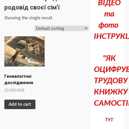
ВІДЕО
родовід своєї сім'ї
та
Showing the single result
фото
ІНСТРУКЦ
"ЯК
ОЦИФРУ
Генеалогічні
ТРУДОВУ
дослідження
КНИЖКУ
20,000.00
₴
САМОСТІ
Add to cart
ТУТ