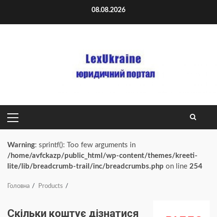
Skip
08.08.2026
to
content
PRIMARY
MENU
Warning
: sprintf(): Too few arguments in
/home/avfckazp/public_html/wp-content/themes/kreeti-
lite/lib/breadcrumb-trail/inc/breadcrumbs.php
on line
254
Головна
Products
Скільки коштує дізнатися