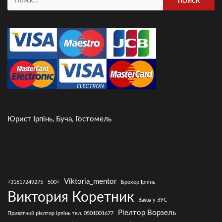
Юрист Ірпінь, Буча, Гостомель
Viktoria_mentor
+31617249275
500+
Брокер Ірпінь
Виктория Коретник
Заява у ЗУС
Ріелтор Ворзель
Приватний рієлтор Ірпінь тел. 0501001677