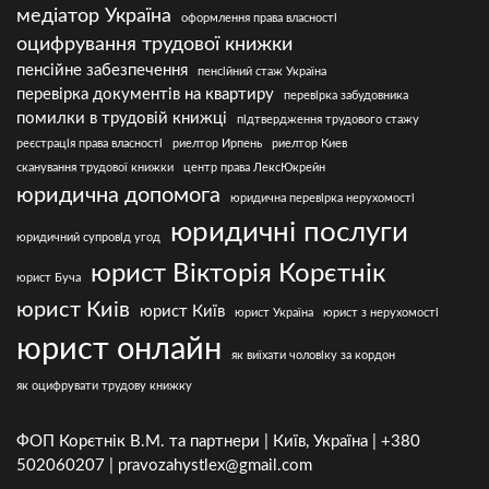
медіатор Україна
оформлення права власності
оцифрування трудової книжки
пенсійне забезпечення
пенсійний стаж Україна
перевірка документів на квартиру
перевірка забудовника
помилки в трудовій книжці
підтвердження трудового стажу
реєстрація права власності
риелтор Ирпень
риелтор Киев
сканування трудової книжки
центр права ЛексЮкрейн
юридична допомога
юридична перевірка нерухомості
юридичні послуги
юридичний супровід угод
юрист Вікторія Корєтнік
юрист Буча
юрист Киів
юрист Київ
юрист Україна
юрист з нерухомості
юрист онлайн
як виїхати чоловіку за кордон
як оцифрувати трудову книжку
ФОП Корєтнік В.М. та партнери | Київ, Україна | +380
502060207 | pravozahystlex@gmail.com