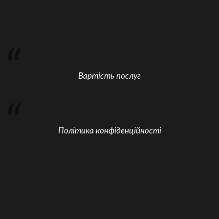
Вартість послуг
Політика конфіденційності
Послуги
Головна
Дублікати,
Шаблони
Розлучення
Юридичні
Бюро
Опитування
Оферта
документи
онлайн
послуги
перекладів