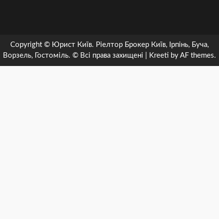
Новини
Біженцям
Інформація
Біженцям
Зміна
Військовий
Консультація,
Довідка
Контакти
в
для
в
країни
стан,
відповіді
Польщі.
біженців
Німеччині.
тимчасового
мобілізація
юриста
Copyright © Юрист Київ. Ріелтор Брокер Київ, Ірпінь, Буча,
Ворзель, Гостоміль. © Всі права захищені
|
Kreeti
by AF themes.
Важливе
в
Важливе
захисту.
онлайн
Чехії
Відмова