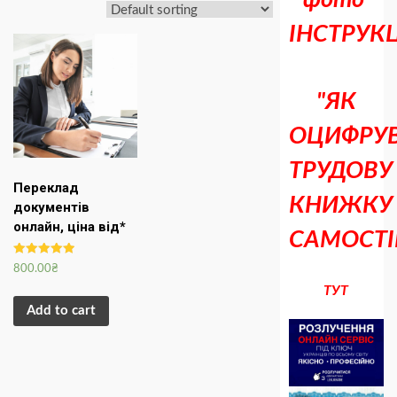
фото
ІНСТРУКЦ
"ЯК
ОЦИФРУ
ТРУДОВУ
Переклад
КНИЖКУ
документів
онлайн, ціна від*
САМОСТІ
Rated
800.00
₴
5.00
out of 5
ТУТ
Add to cart