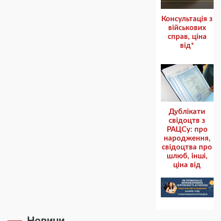
Консультація з
військових
справ, ціна
від*
Дублікати
свідоцтв з
РАЦСу: про
народження,
cвідоцтва про
шлюб, інші,
ціна від
Новини