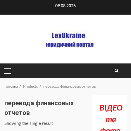
Skip
09.08.2026
to
content
PRIMARY
MENU
Головна
Products
перевода финансовых отчетов
перевода финансовых
ВІДЕО
отчетов
та
Showing the single result