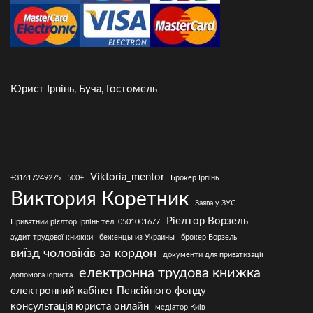
Юрист Ірпінь, Буча, Гостомель
Viktoria_mentor
+31617249275
500+
Брокер Ірпінь
Виктория Коретник
Заява у ЗУС
Ріелтор Ворзель
Приватний рієлтор Ірпінь тел. 0501001677
аудит трудової книжки
беженцы из Украины
брокер Ворзель
виїзд чоловіків за кордон
документи для приватизації
електронна трудова книжка
допомога юриста
електронний кабінет Пенсійного фонду
консультація юриста онлайн
медіатор Киів