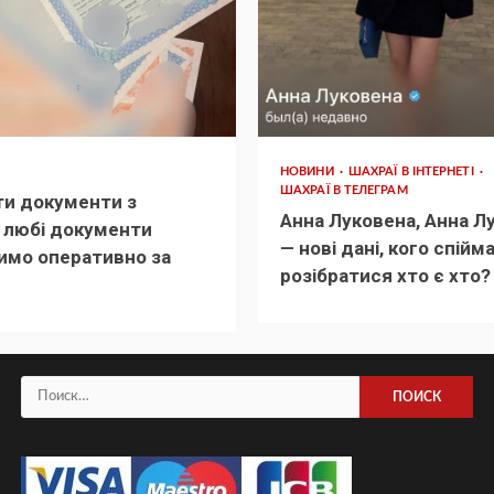
НОВИНИ
ШАХРАЇ В ІНТЕРНЕТІ
ШАХРАЇ В ТЕЛЕГРАМ
и документи з
Анна Луковена, Анна Л
: любі документи
— нові дані, кого спійм
имо оперативно за
розібратися хто є хто?
Найти: